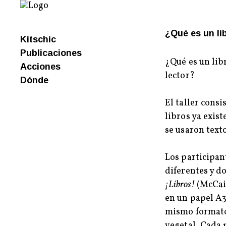
¿Qué es un li
Kitschic
Publicaciones
¿Qué es un libr
Acciones
lector?
Dónde
El taller consi
libros ya exis
se usaron text
Los participan
diferentes y do
¡Libros!
(McCain
en un papel A3,
mismo formato,
vegetal. Cada 