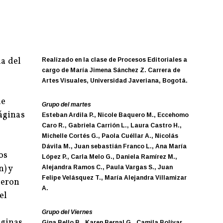
la del
Realizado en la clase de Procesos Editoriales a
cargo de María Jimena Sánchez Z. Carrera de
Artes Visuales, Universidad Javeriana, Bogotá.
de
Grupo del martes
páginas
Esteban Ardila P., Nicole Baquero M., Eccehomo
Caro R., Gabriela Carrión L., Laura Castro H.,
Michelle Cortés G., Paola Cuéllar A., Nicolás
Dávila M., Juan sebastián Franco L., Ana María
os
López P., Carla Melo G., Daniela Ramírez M.,
) y
Alejandra Ramos C., Paula Vargas S., Juan
Felipe Velásquez T., María Alejandra Villamizar
ieron
A.
el
Grupo del Viernes
áginas
Gina Bello B., Karen Bernal G., Camila Bolívar