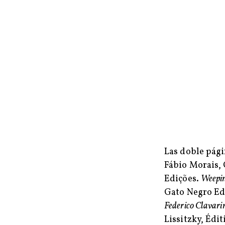
Las doble pági
Fábio Morais, 
Edições.
Weepi
Gato Negro Ed
Federico Clavarin
Lissitzky, Éd