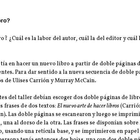
bro?
o? ¿Cuál es la labor del autor, cuál la del editor y cuál 
stía en hacer un nuevo libro a partir de doble páginas 
tentes. Para dar sentido a la nueva secuencia de doble 
os de Ulises Carrión y Murray McCain.
tes del taller debían escoger dos doble páginas de libr
s frases de dos textos:
El nuevo arte de hacer libros
(Carrión
). Las doble páginas se escanearon y luego se imprim
 una al dorso de la otra. Las frases se disponían sobre 
 usando una retícula base, y se imprimieron en papel
persona tenía entonces dos hojas, una con dos doble p