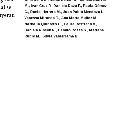
M., Ivan Cruz P., Daniela Daza P., Paula Gómez
al se
C., Daniel Herrera M., Juan Pablo Mendoza L.,
ruyeran
Vanessa Miranda T., Ana María Muñoz M.,
Nathalia Quintero G., Laura Restrepo V.,
Daniela Rincón R., Camilo Rosas S., Mariana
Rubio M., Silvia Valderrama B.