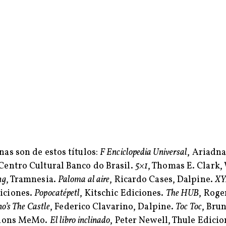
nas son de estos títulos:
F Enciclopedia Universal
, Ariadn
Centro Cultural Banco do Brasil.
5×1
, Thomas E. Clark,
ng
, Tramnesia.
Paloma al aire
, Ricardo Cases, Dalpine.
XY
iciones.
Popocatépetl
, Kitschic Ediciones.
The HUB
, Roge
o’s The Castle
, Federico Clavarino, Dalpine.
Toc Toc
, Bru
itions MeMo.
El libro inclinado
, Peter Newell, Thule Edici