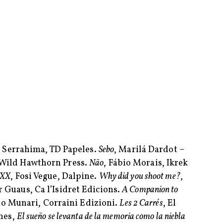
a Serrahima, TD Papeles.
Sebo
, Marilá Dardot –
 Wild Hawthorn Press.
Não
, Fábio Morais, Ikrek
XX
, Fosi Vegue, Dalpine.
Why did you shoot me?
,
r Guaus, Ca l’Isidret Edicions.
A Companion to
no Munari, Corraini Edizioni.
Les 2 Carrés
, El
ones,
El sueño se levanta de la memoria como la niebla